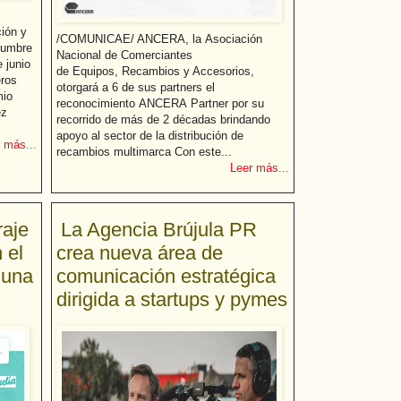
ión y
/COMUNICAE/ ANCERA, la Asociación
Cumbre
Nacional de Comerciantes
 junio
de Equipos, Recambios y Accesorios,
eros
otorgará a 6 de sus partners el
mio
reconocimiento ANCERA Partner por su
ez
recorrido de más de 2 décadas brindando
apoyo al sector de la distribución de
 más...
recambios multimarca Con este...
Leer más...
raje
La Agencia Brújula PR
 el
crea nueva área de
 una
comunicación estratégica
dirigida a startups y pymes