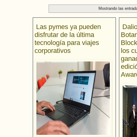
Mostrando las entrad
Las pymes ya pueden
Dali
disfrutar de la última
Botan
tecnología para viajes
Block
corporativos
los c
ganad
edici
Award