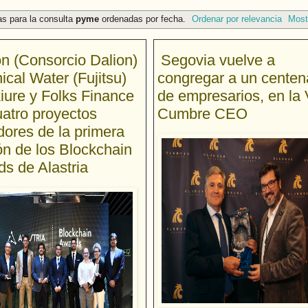
as para la consulta
pyme
ordenadas por fecha.
Ordenar por relevancia
Most
on (Consorcio Dalion)
Segovia vuelve a
ical Water (Fujitsu)
congregar a un centen
iure y Folks Finance
de empresarios, en la 
uatro proyectos
Cumbre CEO
ores de la primera
ón de los Blockchain
s de Alastria