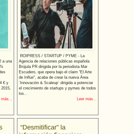
ROIPRESS / STARTUP / PYME - La
2 a una
Agencia de relaciones públicas española
 %
Brújula PR dirigida por la periodista Mar
ndes
Escudero, que opera bajo el claim “El Arte
de Influir”, acaba de crear la nueva Área
4 € y
´Innovación & Scaleup´ dirigida a potenciar
 2015,
el crecimiento de startups y pymes de todos
los...
 más...
Leer más...
s
“Desmitificar” la