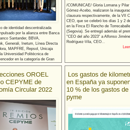
/COMUNICAE/ Gloria Lomana y Pilar
Gómez-Acebo, realizaron la inaugurac
clausura respectivamente, de la VII 
CEO, que se celebró los días 1 y 2 de
en la Finca El Rancho de Torrecaball
io de identidad descentralizada
(Segovia). Se entregó además el pre
mpulsado por la alianza entre Banca
"CEO del año 2023" a Alfonso Jimén
anco Santander, BBVA,
Rodríguez-Vila, CEO...
k, Generali, Inetum, Línea Directa
Leer
ora, MAPFRE, Repsol, Unicaja
la Universidad Politécnica de
vencedor en la categoría de Gran
 Las pymes Blockiure...
Leer más...
ecciones OROEL
Los gastos de kilomet
io CEPYME de
en España ya suponen
mía Circular 2022
10 % de los gastos de
pyme