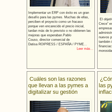
Implementar un ERP con éxito es un gran
desafío para las pymes. Muchas de ellas,
El objeti
perciben el proyecto como un fracaso
Crece” es
porque ven encarecido el precio inicial,
empresas.
tardan más de lo previsto o no obtienen las
administr
mejoras que esperaban.Pablo
nuevos p
Couso, director comercial de
también i
Datisa ROIPRESS / ESPAÑA / PYME...
financiac
Leer más...
morosida
Cuáles son las razones
¿Cóm
que llevan a las pymes a
las p
digitalizar su gestión
infla