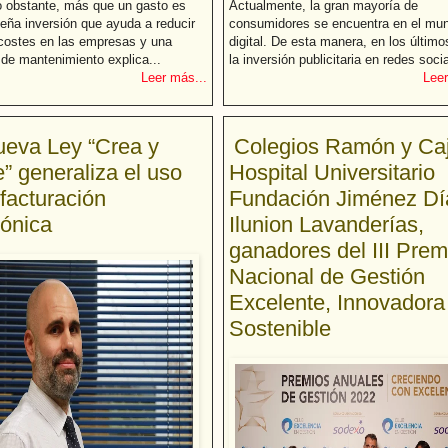
o obstante, más que un gasto es
Actualmente, la gran mayoría de
eña inversión que ayuda a reducir
consumidores se encuentra en el mu
costes en las empresas y una
digital. De esta manera, en los últim
de mantenimiento explica...
la inversión publicitaria en redes socia
Leer más...
Leer
ueva Ley “Crea y
Colegios Ramón y Caj
” generaliza el uso
Hospital Universitario
 facturación
Fundación Jiménez Dí
rónica
Ilunion Lavanderías,
ganadores del III Prem
Nacional de Gestión
Excelente, Innovadora
Sostenible