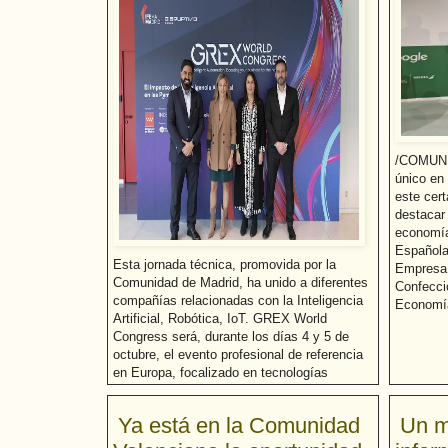
/COMUNI
único en
este cer
destacar
economía
Española
Esta jornada técnica, promovida por la
Empresa 
Comunidad de Madrid, ha unido a diferentes
Confecc
compañías relacionadas con la Inteligencia
Economía
Artificial, Robótica, IoT. GREX World
Congress será, durante los días 4 y 5 de
octubre, el evento profesional de referencia
en Europa, focalizado en tecnologías
habilitadoras...
Leer más...
Ya está en la Comunidad
Un m