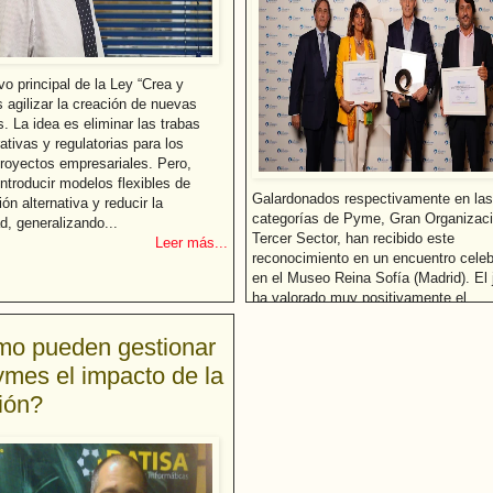
vo principal de la Ley “Crea y
 agilizar la creación de nuevas
 La idea es eliminar las trabas
ativas y regulatorias para los
royectos empresariales. Pero,
ntroducir modelos flexibles de
Galardonados respectivamente en las
ión alternativa y reducir la
categorías de Pyme, Gran Organizaci
d, generalizando...
Tercer Sector, han recibido este
Leer más...
reconocimiento en un encuentro cele
en el Museo Reina Sofía (Madrid). El 
ha valorado muy positivamente el
compromiso de todas ellas por la exc
y mejora continua, su capacidad...
o pueden gestionar
Leer
ymes el impacto de la
ción?