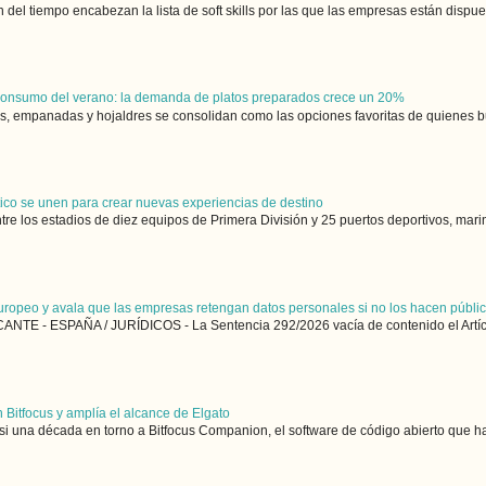
 del tiempo encabezan la lista de soft skills por las que las empresas están dispue
 consumo del verano: la demanda de platos preparados crece un 20%
 empanadas y hojaldres se consolidan como las opciones favoritas de quienes bus
utico se unen para crear nuevas experiencias de destino
ntre los estadios de diez equipos de Primera División y 25 puertos deportivos, marin
uropeo y avala que las empresas retengan datos personales si no los hacen públi
NTE - ESPAÑA / JURÍDICOS - La Sentencia 292/2026 vacía de contenido el Artícu
 Bitfocus y amplía el alcance de Elgato
si una década en torno a Bitfocus Companion, el software de código abierto que ha