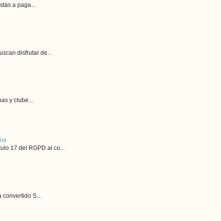
stas a paga...
can disfrutar de...
as y clube...
cos
lo 17 del RGPD al co...
 convertido S...