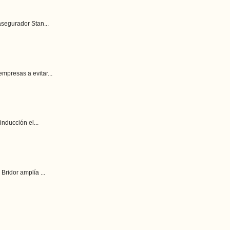
asegurador Stan...
mpresas a evitar...
nducción el...
ridor amplía ...