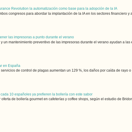
urance Revolution la automatización como base para la adopción de la IA
bos congresos para abordar la implantación de la IA en los sectores financiero y 
tener las impresoras a punto durante el verano
y un mantenimiento preventivo de las impresoras durante el verano ayudan a las e
gar en España
s servicios de control de plagas aumentan un 129 %, los daños por caída de rayo o i
 cada 10 españoles ya prefieren la bollería con este sabor
rta de bollería gourmet en cafeterías y coffee shops, según el estudio de Bridor B