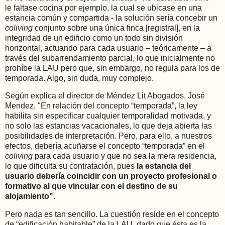
le faltase cocina por ejemplo, la cual se ubicase en una
estancia común y compartida - la solución sería concebir un
coliving
conjunto sobre una única finca [registral], en la
integridad de un edificio como un todo sin división
horizontal, actuando para cada usuario – teóricamente – a
través del subarrendamiento parcial, lo que inicialmente no
prohíbe la LAU pero que, sin embargo, no regula para los de
temporada. Algo, sin duda, muy complejo.
Según explica el director de Méndez Lit Abogados, José
Mendez, "En relación del concepto “temporada”, la ley
habilita sin especificar cualquier temporalidad motivada, y
no solo las estancias vacacionales, lo que deja abierta las
posibilidades de interpretación. Pero, para ello, a nuestros
efectos, debería acuñarse el concepto “temporada” en el
coliving
para cada usuario y que no sea la mera residencia,
lo que dificulta su contratación, pues
la estancia del
usuario debería coincidir con un proyecto profesional o
formativo al que vincular con el destino de su
alojamiento"
.
Pero nada es tan sencillo. La cuestión reside en el concepto
de “edificación habitable” de la LAU, dado que ésta es la