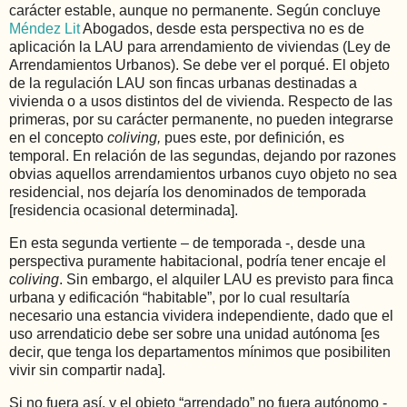
carácter estable, aunque no permanente. Según concluye
Méndez Lit
Abogados, desde esta perspectiva no es de
aplicación la LAU para arrendamiento de viviendas (Ley de
Arrendamientos Urbanos). Se debe ver el porqué. El objeto
de la regulación LAU son fincas urbanas destinadas a
vivienda o a usos distintos del de vivienda. Respecto de las
primeras, por su carácter permanente, no pueden integrarse
en el concepto
coliving,
pues este, por definición, es
temporal. En relación de las segundas, dejando por razones
obvias aquellos arrendamientos urbanos cuyo objeto no sea
residencial, nos dejaría los denominados de temporada
[residencia ocasional determinada].
En esta segunda vertiente – de temporada -, desde una
perspectiva puramente habitacional, podría tener encaje el
coliving
. Sin embargo, el alquiler LAU es previsto para finca
urbana y edificación “habitable”, por lo cual resultaría
necesario una estancia vividera independiente, dado que el
uso arrendaticio debe ser sobre una unidad autónoma [es
decir, que tenga los departamentos mínimos que posibiliten
vivir sin compartir nada].
Si no fuera así, y el objeto “arrendado” no fuera autónomo -