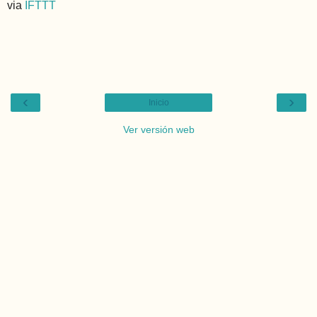
via
IFTTT
‹
›
Inicio
Ver versión web