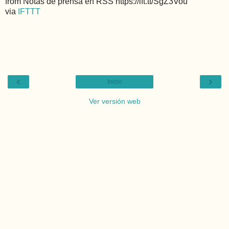
from Notas de prensa en RSS https://ift.tt/SgZ3Vou
via
IFTTT
‹
›
Inicio
Ver versión web