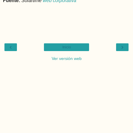
Fuente:
Solartime
web corporativa
‹
›
Inicio
Ver versión web