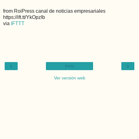
from RoiPress canal de noticias empresariales
https://ift.tt/YkOpzIb
via
IFTTT
‹
›
Inicio
Ver versión web