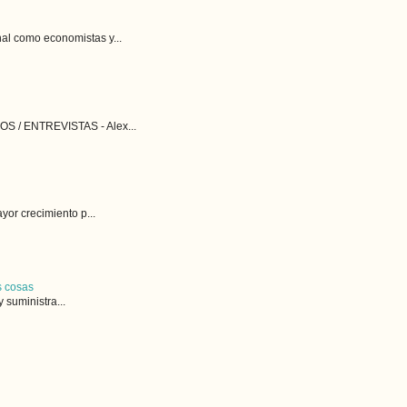
l como economistas y...
S / ENTREVISTAS - Alex...
or crecimiento p...
s cosas
 suministra...