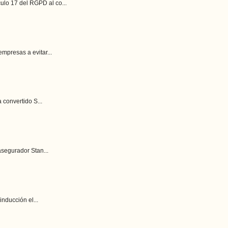
lo 17 del RGPD al co...
mpresas a evitar...
 convertido S...
asegurador Stan...
nducción el...