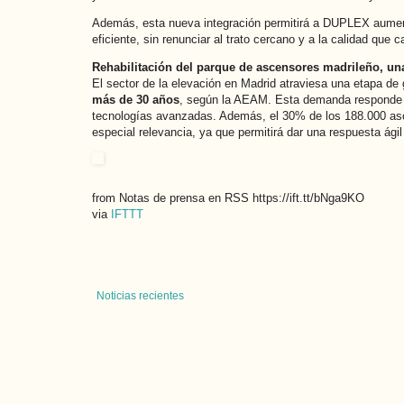
Además, esta nueva integración permitirá a DUPLEX aumenta
eficiente, sin renunciar al trato cercano y a la calidad que 
Rehabilitación del parque de ascensores madrileño, un
El sector de la elevación en Madrid atraviesa una etapa d
más de 30 años
, según la AEAM. Esta demanda responde tan
tecnologías avanzadas. Además, el 30% de los 188.000 asc
especial relevancia, ya que permitirá dar una respuesta ági
from Notas de prensa en RSS https://ift.tt/bNga9KO
via
IFTTT
Noticias recientes