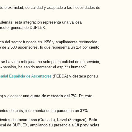
de proximidad, de calidad y adaptado a las necesidades de
Además, esta integración representa una valiosa
director general de DUPLEX.
ica del sector fundada en 1956 y ampliamente reconocida
ue de 2.500 ascensores, lo que representa un 1,4 por ciento
ha visto reflejada, no solo por la calidad de su servicio,
 expansión, ha sabido mantener el espíritu humano".
arial Española de Ascensores
(FEEDA) y destaca por su
ia) y alcanzar una
cuota de mercado del 7%
. De este
untos del país, incrementando su parque en un
37%
.
cientes destacan:
Iasa
(Granada);
Level
(Zaragoza);
Polo
o local de DUPLEX, ampliando su presencia a
18 provincias