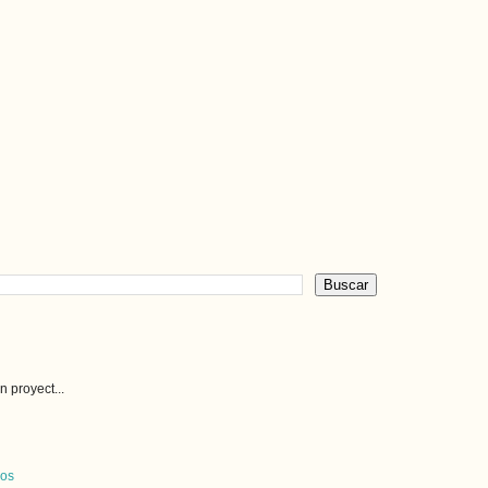
 proyect...
cos