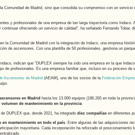
la Comunidad de Madrid, sino que consolida su compromiso con un servicio 
entes y profesionales de una empresa de tan larga trayectoria como Indaco. 
y continuar ofreciendo un servicio de calidad", ha señalado Fernando Tobar, 
en la Comunidad de Madrid con la integración de Indaco, una empresa histór
itación de ascensores. Con una plantilla de 50 profesionales, gestiona un parq
 Indaco, indican que "DUPLEX siempre ha sido una empresa en la que Indaco se 
uipo de profesionales. Es una empresa familiar que, incluso en su proceso de
de Ascensores de Madrid
(AEAM), uno de los socios de la
Federación Empres
uipo.
ascensores en Madrid
hasta los 13.000 equipos (186.265 en toda la provinc
r volumen de mantenimiento en la provincia
.
do de DUPLEX que, desde 2021, ha integrado
diez compañías
en diferentes p
s en mantenimiento en todo el país
. Entre algunas de las adquisiciones re
articipación mayoritaria. Cada incorporación ha reforzado el posicionamient
entralizado.