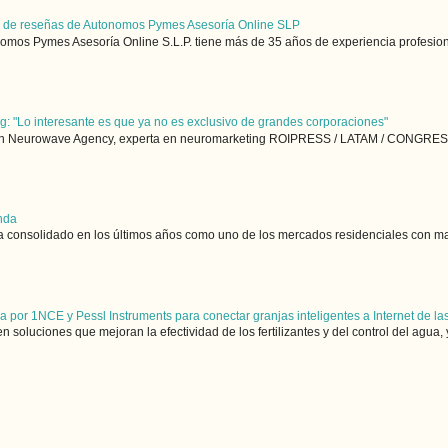
n de reseñas de Autonomos Pymes Asesoría Online SLP
 Pymes Asesoría Online S.L.P. tiene más de 35 años de experiencia profesiona
: "Lo interesante es que ya no es exclusivo de grandes corporaciones"
 en Neurowave Agency, experta en neuromarketing ROIPRESS / LATAM / CONGRESO
enda
 consolidado en los últimos años como uno de los mercados residenciales con may
a por 1NCE y Pessl Instruments para conectar granjas inteligentes a Internet de la
oluciones que mejoran la efectividad de los fertilizantes y del control del agua, y