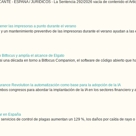
NTE - ESPAÑA / JURÍDICOS - La Sentencia 292/2026 vacía de contenido el Artícu
tener las impresoras a punto durante el verano
y un mantenimiento preventivo de las impresoras durante el verano ayudan a las e
 Bitfocus y amplía el alcance de Elgato
si una década en torno a Bitfocus Companion, el software de código abierto que ha
urance Revolution la automatización como base para la adopción de la IA
bos congresos para abordar la implantación de la IA en los sectores financiero y 
gar en España
s servicios de control de plagas aumentan un 129 %, los daños por caída de rayo o i