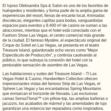
El lujoso Oleksandra Spa & Salon es uno de los favoritos de
huéspedes y residentes, y forma parte de la amplia gama de
experiencias del resort, llenas de encanto local. Animadas
discotecas, elegantes capillas para bodas, vanguardistas
espacios para eventos y 8.400 m² de casino se suman a las
atracciones, mientras que el hotel está conectado con el
Fashion Show Las Vegas, el centro comercial más grande
de la ciudad. El famoso Mystère, el espectáculo original del
Cirque du Soleil en Las Vegas, se presenta en el teatro
Treasure Island, galardonado ocho veces como “Mejor
Espectáculo de Producción”, y continúa cautivando al
público, lo que subraya la conexión del hotel con la
perdurable sensación de asombro de Las Vegas.
Las habitaciones y suites del Treasure Island – TI Las
Vegas Hotel & Casino, Handwritten Collection ofrecen
impresionantes vistas del famoso Strip de Las Vegas, el
Sphere Las Vegas y las encantadoras Spring Mountains
que enmarcan el horizonte de Nevada. Las exclusivas
camas SensaTIonal™ con pillow-top, las amplias bañeras o
jacuzzis, los acabados de mármol y las amenidades de lujo
garantizan una estancia tan reparadora como inspiradora.