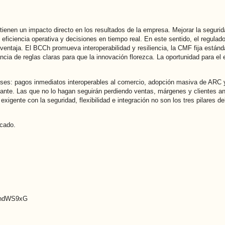
 - tienen un impacto directo en los resultados de la empresa. Mejorar la segur
ficiencia operativa y decisiones en tiempo real. En este sentido, el regulador
ntaja. El BCCh promueva interoperabilidad y resiliencia, la CMF fija estánda
cia de reglas claras para que la innovación florezca. La oportunidad para 
es: pagos inmediatos interoperables al comercio, adopción masiva de ARC y
elante. Las que no lo hagan seguirán perdiendo ventas, márgenes y clientes a
xigente con la seguridad, flexibilidad e integración no son los tres pilares de
rcado.
tt/hdWS9xG