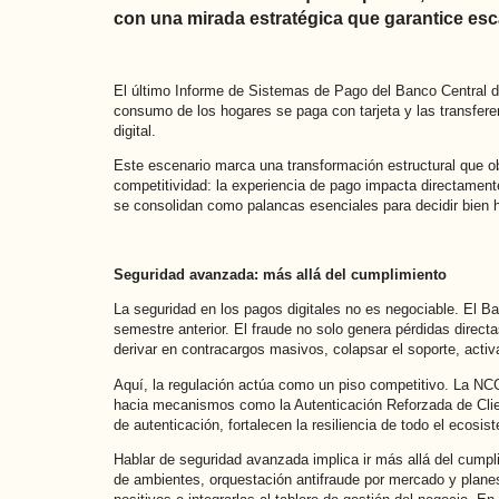
con una mirada estratégica que garantice esca
El último Informe de Sistemas de Pago del Banco Central d
consumo de los hogares se paga con tarjeta y las transfer
digital.
Este escenario marca una transformación estructural que ob
competitividad: la experiencia de pago impacta directamente 
se consolidan como palancas esenciales para decidir bien h
Seguridad avanzada: más allá del cumplimiento
La seguridad en los pagos digitales no es negociable. El B
semestre anterior. El fraude no solo genera pérdidas direct
derivar en contracargos masivos, colapsar el soporte, activa
Aquí, la regulación actúa como un piso competitivo. La NCG
hacia mecanismos como la Autenticación Reforzada de Clien
de autenticación, fortalecen la resiliencia de todo el ecosis
Hablar de seguridad avanzada implica ir más allá del cumpli
de ambientes, orquestación antifraude por mercado y planes