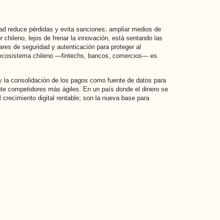
idad reduce pérdidas y evita sanciones; ampliar medios de
 chileno, lejos de frenar la innovación, está sentando las
res de seguridad y autenticación para proteger al
el ecosistema chileno —fintechs, bancos, comercios— es
 la consolidación de los pagos como fuente de datos para
nte competidores más ágiles. En un país donde el dinero se
l crecimiento digital rentable; son la nueva base para