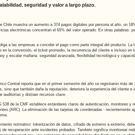
labilidad, seguridad y valor a largo plazo.
e Chile muestra un aumento a 374 pagos digitales por persona al año, un 18%
encias electrónicas concentran el 65% del valor operado. En otras palabras:
liga a las empresas a concebir el pago como parte integral del producto. La 
en la conversión, el ticket promedio, la recurrencia del cliente e incluso en 
oy y escalar mañana: seguridad avanzada, flexibilidad tecnológica y capacid
anco Central reporta que en el primer semestre del año se registraron más de
as, sino que también daña la reputación, deteriora la experiencia del cliente 
r auditorías y distraer recursos clave.
 538 de la CMF establece estándares claros de autenticación, monitoreo y re
tes (ARC). La eliminación de las tarjetas de coordenadas - recientemente ap
tema.
miento normativo: tokenización de datos, cifrado de extremo a extremo, detec
 de recuperación ante incidentes probados. También significa monitorear mét