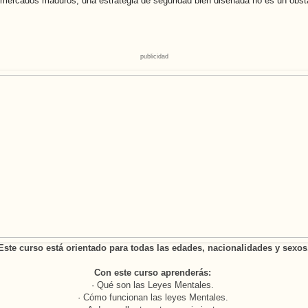
 En mercados maduros, una estrategia de seguridad bien diseñada no es un obst
publicidad
Este curso está orientado para todas las edades, nacionalidades y sexos
Con este curso aprenderás:
· Qué son las Leyes Mentales.
· Cómo funcionan las leyes Mentales.