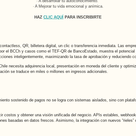
· A desarrollar tu autoconocimiento.
· A Mejorar tu vida emocional y anímica.
HAZ
CLIC AQUÍ
PARA INSCRIBIRTE
ontactless, QR, billetera digital, un clic o transferencia inmediata. Las em
a por el BCCh y casos como el TEF-QR de BancoEstado, muestra el potencial d
sacciones inteligentemente, maximizando la tasa de aprobación y reduciendo c
Chile necesita adquirencia local, presentación en moneda del cliente y optim
bación se traduce en miles o millones en ingresos adicionales.
cimiento sostenido de pagos no se logra con sistemas aislados, sino con pla
cir costos y obtener una visión unificada del negocio. APIs estables, webhoo
ones basadas en datos frescos. Asimismo, la integración con nuevos “rieles” 