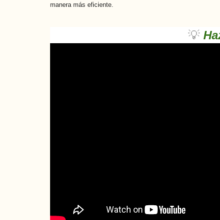
manera más eficiente.
💡
Haz