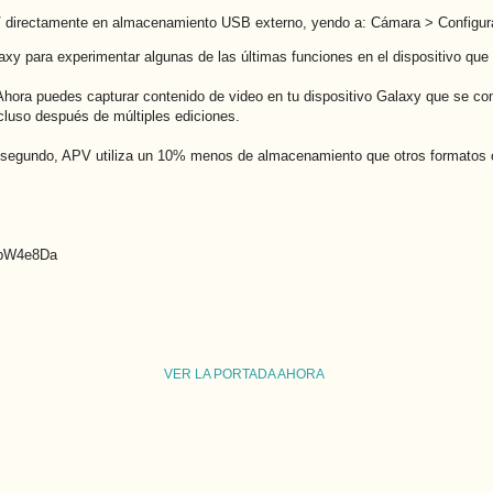
PV directamente en almacenamiento USB externo, yendo a: Cámara > Configur
axy para experimentar algunas de las últimas funciones en el dispositivo qu
va. Ahora puedes capturar contenido de video en tu dispositivo Galaxy que se
ncluso después de múltiples ediciones.
r segundo, APV utiliza un 10% menos de almacenamiento que otros formatos 
t/bW4e8Da
VER LA PORTADA AHORA