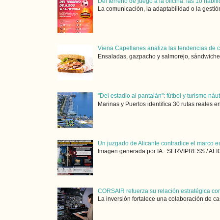
Del terreno de juego a la oficina: las 10 hab
La comunicación, la adaptabilidad o la gestión
Viena Capellanes analiza las tendencias de
Ensaladas, gazpacho y salmorejo, sándwiches,
"Del estadio al pantalán": fútbol y turismo ná
Marinas y Puertos identifica 30 rutas reales e
Un juzgado de Alicante contradice el marco e
Imagen generada por IA. SERVIPRESS / ALICA
CORSAIR refuerza su relación estratégica con
La inversión fortalece una colaboración de ca