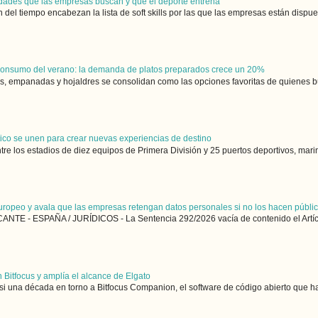
ilidades que las empresas buscan y que el deporte entrena
 del tiempo encabezan la lista de soft skills por las que las empresas están dispue
 consumo del verano: la demanda de platos preparados crece un 20%
 empanadas y hojaldres se consolidan como las opciones favoritas de quienes bus
utico se unen para crear nuevas experiencias de destino
ntre los estadios de diez equipos de Primera División y 25 puertos deportivos, marin
uropeo y avala que las empresas retengan datos personales si no los hacen públi
NTE - ESPAÑA / JURÍDICOS - La Sentencia 292/2026 vacía de contenido el Artícu
 Bitfocus y amplía el alcance de Elgato
si una década en torno a Bitfocus Companion, el software de código abierto que ha