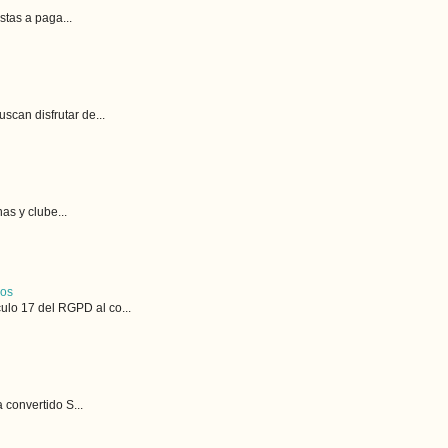
stas a paga...
can disfrutar de...
as y clube...
cos
lo 17 del RGPD al co...
 convertido S...