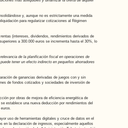
diciones más asequibles y dinamizar la oferta de alquiler
onsolidándose y, aunque no es estrictamente una medida
toliquidación para regularizar cotizaciones al Régimen
 rentas (intereses, dividendos, rendimientos derivados de
s superiores a 300.000 euros se incrementa hasta el 30%, lo
relevancia de la planificación fiscal en operaciones de
n puede tener un efecto indirecto en pequeños ahorradores
eparación de ganancias derivadas de juegos con y sin
iones de fondos cotizados y sociedades de inversión de
cción por obras de mejora de eficiencia energética de
, se establece una nueva deducción por rendimientos del
 euros.
yor uso de herramientas digitales y cruce de datos en el
os en la declaración de ingresos, especialmente aquellos