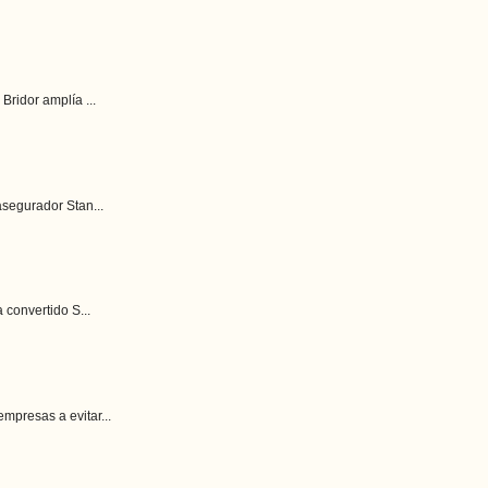
ridor amplía ...
asegurador Stan...
 convertido S...
mpresas a evitar...