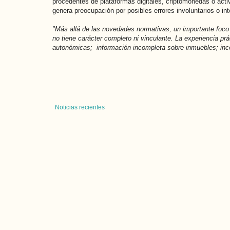
procedentes de plataformas digitales, criptomonedas o acti
genera preocupación por posibles errores involuntarios o int
"Más allá de las novedades normativas, un importante foco d
no tiene carácter completo ni vinculante. La experiencia p
autonómicas; información incompleta sobre inmuebles; inco
Noticias recientes