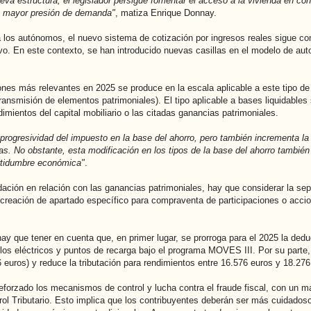
eva estructura, el legislador persigue fomentar el acceso a la vivienda en con
n mayor presión de demanda"
, matiza Enrique Donnay.
a los autónomos, el nuevo sistema de cotización por ingresos reales sigue c
ectivo. En este contexto, se han introducido nuevas casillas en el modelo de au
ones más relevantes en 2025 se produce en la escala aplicable a este tipo de
ransmisión de elementos patrimoniales). El tipo aplicable a bases liquidable
mientos del capital mobiliario o las citadas ganancias patrimoniales.
progresividad del impuesto en la base del ahorro, pero también incrementa la 
as. No obstante, esta modificación en los tipos de la base del ahorro tambié
ertidumbre económica"
.
idación en relación con las ganancias patrimoniales, hay que considerar la s
la creación de apartado específico para compraventa de participaciones o acc
y que tener en cuenta que, en primer lugar, se prorroga para el 2025 la dedu
los eléctricos y puntos de recarga bajo el programa MOVES III. Por su parte
 euros) y reduce la tributación para rendimientos entre 16.576 euros y 18.276
forzado los mecanismos de control y lucha contra el fraude fiscal, con un ma
rol Tributario. Esto implica que los contribuyentes deberán ser más cuidados