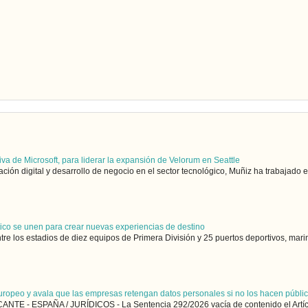
iva de Microsoft, para liderar la expansión de Velorum en Seattle
ón digital y desarrollo de negocio en el sector tecnológico, Muñiz ha trabajado en
utico se unen para crear nuevas experiencias de destino
ntre los estadios de diez equipos de Primera División y 25 puertos deportivos, marin
uropeo y avala que las empresas retengan datos personales si no los hacen públi
NTE - ESPAÑA / JURÍDICOS - La Sentencia 292/2026 vacía de contenido el Artícu