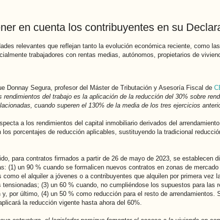
er en cuenta los contribuyentes en su Declar
des relevantes que reflejan tanto la evolución económica reciente, como las
cialmente trabajadores con rentas medias, autónomos, propietarios de viviend
e Donnay Segura, profesor del Máster de Tributación y Asesoría Fiscal de
C
os rendimientos del trabajo es la aplicación de la reducción del 30% sobre ren
elacionadas, cuando superen el 130% de la media de los tres ejercicios anteri
especta a los rendimientos del capital inmobiliario derivados del arrendamient
n los porcentajes de reducción aplicables, sustituyendo la tradicional reducci
ido, para contratos firmados a partir de 26 de mayo de 2023, se establecen d
as: (1) un 90 % cuando se formalicen nuevos contratos en zonas de mercado r
 como el alquiler a jóvenes o a contribuyentes que alquilen por primera vez l
 tensionadas; (3) un 60 % cuando, no cumpliéndose los supuestos para las re
ón y, por último, (4) un 50 % como reducción para el resto de arrendamientos
aplicará la reducción vigente hasta ahora del 60%.