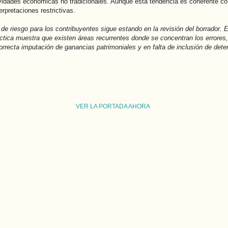
vidades económicas no tradicionales. Aunque esta tendencia es coherente con
erpretaciones restrictivas.
e riesgo para los contribuyentes sigue estando en la revisión del borrador. E
ráctica muestra que existen áreas recurrentes donde se concentran los errore
rrecta imputación de ganancias patrimoniales y en falta de inclusión de det
VER LA PORTADA AHORA