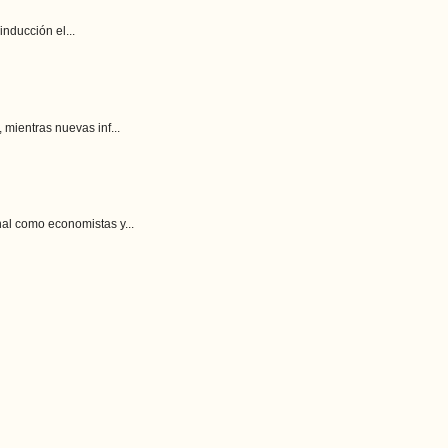
nducción el...
ientras nuevas inf...
l como economistas y...