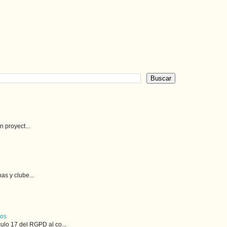
 proyect...
as y clube...
cos
lo 17 del RGPD al co...