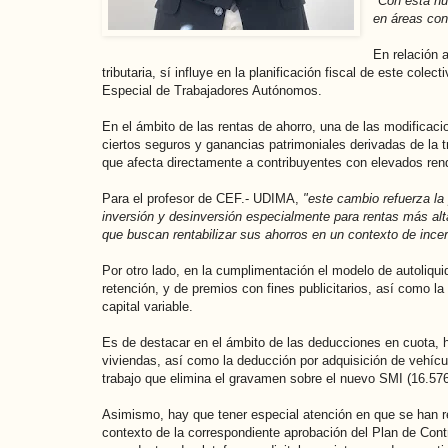
"Con esta nu
en áreas co
En relación 
tributaria, sí influye en la planificación fiscal de este col
Especial de Trabajadores Autónomos.
En el ámbito de las rentas de ahorro, una de las modificaci
ciertos seguros y ganancias patrimoniales derivadas de la t
que afecta directamente a contribuyentes con elevados rendi
Para el profesor de CEF.- UDIMA,
"este cambio refuerza la 
inversión y desinversión especialmente para rentas más alt
que buscan rentabilizar sus ahorros en un contexto de inc
Por otro lado, en la cumplimentación el modelo de autoliqu
retención, y de premios con fines publicitarios, así como 
capital variable.
Es de destacar en el ámbito de las deducciones en cuota, ha
viviendas, así como la deducción por adquisición de vehícu
trabajo que elimina el gravamen sobre el nuevo SMI (16.576
Asimismo, hay que tener especial atención en que se han re
contexto de la correspondiente aprobación del Plan de Cont