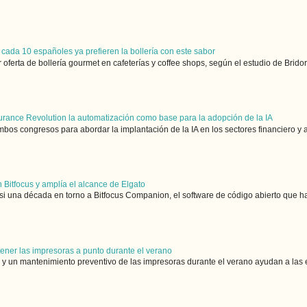
 cada 10 españoles ya prefieren la bollería con este sabor
rta de bollería gourmet en cafeterías y coffee shops, según el estudio de Bridor B
urance Revolution la automatización como base para la adopción de la IA
bos congresos para abordar la implantación de la IA en los sectores financiero y 
 Bitfocus y amplía el alcance de Elgato
si una década en torno a Bitfocus Companion, el software de código abierto que ha
tener las impresoras a punto durante el verano
y un mantenimiento preventivo de las impresoras durante el verano ayudan a las e