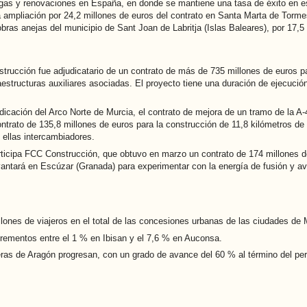
rogas y renovaciones en España, en donde se mantiene una tasa de éxito en e
 ampliación por 24,2 millones de euros del contrato en Santa Marta de Tormes
bras anejas del municipio de Sant Joan de Labritja (Islas Baleares), por 17,5
trucción fue adjudicatario de un contrato de más de 735 millones de euros par
raestructuras auxiliares asociadas. El proyecto tiene una duración de ejecució
dicación del Arco Norte de Murcia, el contrato de mejora de un tramo de la 
contrato de 135,8 millones de euros para la construcción de 11,8 kilómetros de
 ellas intercambiadores.
rticipa FCC Construcción, que obtuvo en marzo un contrato de 174 millones de 
antará en Escúzar (Granada) para experimentar con la energía de fusión y a
lones de viajeros en el total de las concesiones urbanas de las ciudades de 
crementos entre el 1 % en Ibisan y el 7,6 % en Auconsa.
eteras de Aragón progresan, con un grado de avance del 60 % al término del per