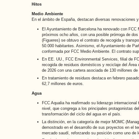
Hitos
Medio Ambiente
En el ámbito de España, destacan diversas renovaciones y 
El Ayuntamiento de Barcelona ha renovado con FCC Med
próximos ocho años, con una posible prórroga de do
(Figueres) se obtuvo el contrato de recogida y transp
50.000 habitantes. Asimismo, el Ayuntamiento de Parla
conformada por FCC Medio Ambiente. El contrato supon
En EE. UU., FCC Environmental Services, filial de FC
recogida de residuos domésticos y reciclaje del Área
de 2026 con una cartera asociada de 130 millones de 
En tratamiento de residuos destaca en febrero pasado 
62,7 millones de euros.
Agua
FCC Aqualia ha reafirmado su liderazgo internacional
nivel, que congrega a los principales protagonistas de
transformación del ciclo del agua en el país.
La distinción, en la categoría de mejor MOMC (Manage
demostrado en el desarrollo de sus proyectos en el te
mercado saudí, reforzando su posición como uno de l