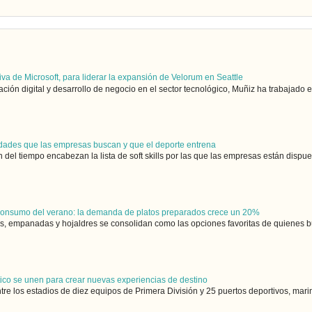
iva de Microsoft, para liderar la expansión de Velorum en Seattle
ón digital y desarrollo de negocio en el sector tecnológico, Muñiz ha trabajado en
ilidades que las empresas buscan y que el deporte entrena
 del tiempo encabezan la lista de soft skills por las que las empresas están dispue
 consumo del verano: la demanda de platos preparados crece un 20%
 empanadas y hojaldres se consolidan como las opciones favoritas de quienes bus
utico se unen para crear nuevas experiencias de destino
ntre los estadios de diez equipos de Primera División y 25 puertos deportivos, marin