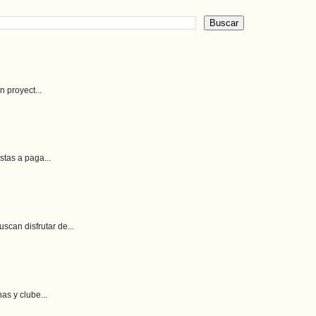
 proyect...
stas a paga...
can disfrutar de...
as y clube...