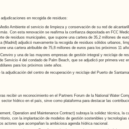
adjudicaciones en recogida de residuos:
io Ambiente el servicio de limpieza y conservación de su red de alcantarill
s más. Con esta renovación se reafirma la confianza depositada en FCC Med
orte de residuos municipales, que supone una cartera de 35,2 millones de eur
 (Madrid) adjudicó nuevamente la recogida de residuos sólidos urbanos, limp
e una cartera atribuible de 75,8 millones de euros para los próximos 11 años
Cenviro y una de las mayores empresas de gestión integral y reciclaje de re
 de Servicio 4 del condado de Palm Beach, que se adjudicó por primera vez en
dólares para los próximos siete años.
la adjudicación del centro de recuperación y reciclaje del Puerto de Santama
 tras recibir un reconocimiento en el Partners Forum de la National Water Co
l sector hídrico en el país, sirve como plataforma para destacar las contribuci
ment, Operation and Maintenance Contract) subraya la solidez técnica, la ca
rritorio, con la implantación de modelos de gestión sostenibles y tecnologías
os actores que acompañan la ambiciosa agenda hídrica nacional.