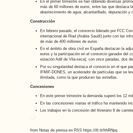
En el primer trimestre se han obtenido diversas prór
más de 60 millones de euros, entre las que destaca la
abastecimiento de agua, alcantarillado, depuración y o
Construcción
En febrero pasado, el consorcio liderado por FCC Cons
internacional de Riad (Arabia Saudí) junto con las inf
de más de 400 millones de euros.
En el ámbito de obra civil en España destacan la adju
euros y la participación en el consorcio ganador del 
estación Adif de Vila-seca), con once paradas, dos de
Por su singularidad destaca el consorcio en el que pa
IFMIF-DONES, un acelerador de partículas que se lev
ilimitada, como la que producen las estrellas.
Concesiones
En este primer trimestre la demanda superó los 12 mil
En las concesiones viarias el tráfico ha mantenido in
Los trabajos en la concesión del Itinerario 8 de carr
from Notas de prensa en RSS https://ift.tt/IthRNpq