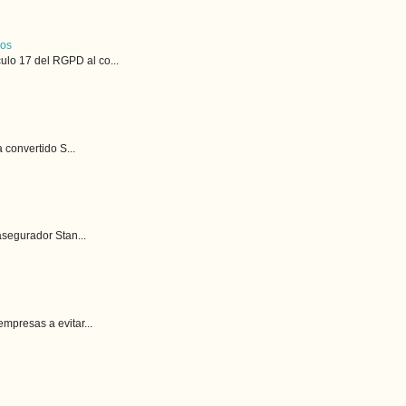
cos
lo 17 del RGPD al co...
 convertido S...
asegurador Stan...
mpresas a evitar...