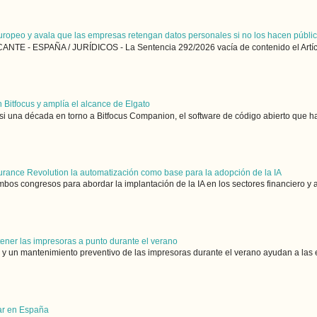
uropeo y avala que las empresas retengan datos personales si no los hacen públi
NTE - ESPAÑA / JURÍDICOS - La Sentencia 292/2026 vacía de contenido el Artícu
 Bitfocus y amplía el alcance de Elgato
si una década en torno a Bitfocus Companion, el software de código abierto que ha
urance Revolution la automatización como base para la adopción de la IA
bos congresos para abordar la implantación de la IA en los sectores financiero y 
tener las impresoras a punto durante el verano
y un mantenimiento preventivo de las impresoras durante el verano ayudan a las e
gar en España