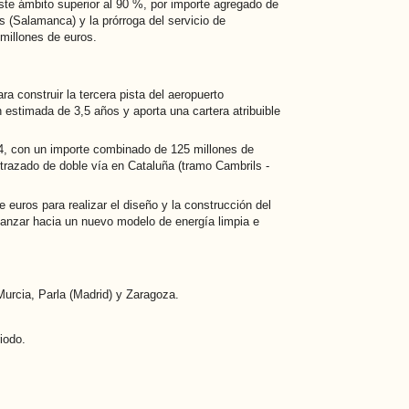
ste ámbito superior al 90 %, por importe agregado de
 (Salamanca) y la prórroga del servicio de
 millones de euros.
a construir la tercera pista del aeropuerto
n estimada de 3,5 años y aporta una cartera atribuible
A-4, con un importe combinado de 125 millones de
 trazado de doble vía en Cataluña (tramo Cambrils -
euros para realizar el diseño y la construcción del
vanzar hacia un nuevo modelo de energía limpia e
Murcia, Parla (Madrid) y Zaragoza.
iodo.